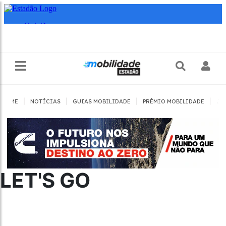
|
|
|
|
HOME
NOTÍCIAS
GUIAS MOBILIDADE
PRÊMIO MOBILIDADE
JO
LET'S GO