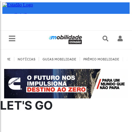
|
|
|
|
HOME
NOTÍCIAS
GUIAS MOBILIDADE
PRÊMIO MOBILIDADE
JO
LET'S GO