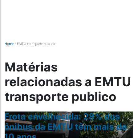
Home
/
EMTU transporte publico
Matérias
relacionadas a EMTU
transporte publico
Frota envelhecida: 28% dos
ônibus da EMTU têm mais de
10 anos