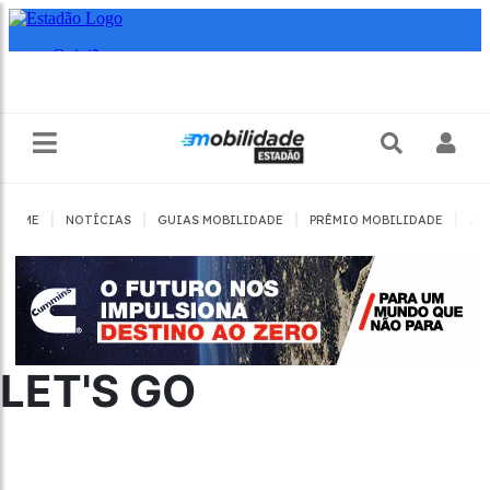
|
|
|
|
HOME
NOTÍCIAS
GUIAS MOBILIDADE
PRÊMIO MOBILIDADE
JO
LET'S GO