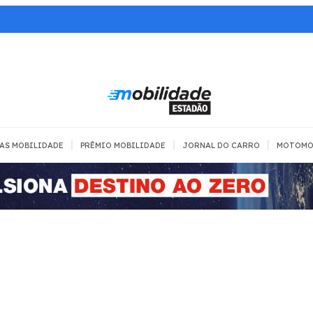
|
|
|
AS MOBILIDADE
PRÊMIO MOBILIDADE
JORNAL DO CARRO
MOTOMO
TRANSPORTE
MOBILIDADE COM
MOBILIDADE 
SEGURANÇA
Todos
Todos
Dia a dia
Trânsito
Empreender
Urbana
Se divertir