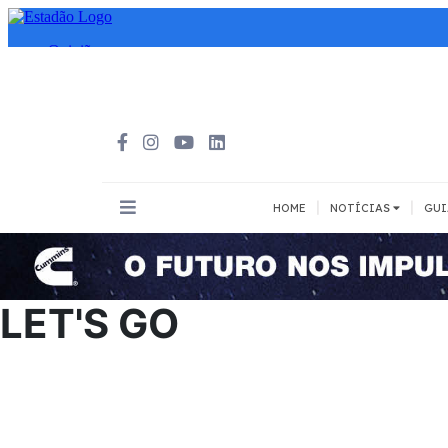
|
|
HOME
NOTÍCIAS
GUI
INOVAÇÃO
MEIOS DE 
Todos
Todos
LET'S GO
A pé
Bicicleta
Cargas
Carro