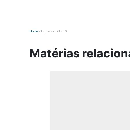
Monociclo
Moto
Ônibus
Home
/
Expresso LInha 10
Patinete
Scooter elétr
Matérias relacion