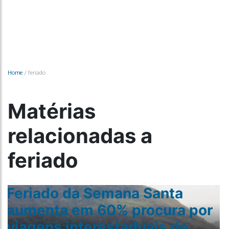
Home
/
feriado
Matérias
relacionadas a
feriado
Feriado da Semana Santa
aumenta em 60% procura por
viagens interestaduais de