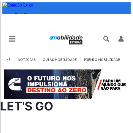
|
|
|
|
HOME
NOTÍCIAS
GUIAS MOBILIDADE
PRÊMIO MOBILIDADE
JO
LET'S GO