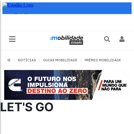
|
|
|
|
HOME
NOTÍCIAS
GUIAS MOBILIDADE
PRÊMIO MOBILIDADE
JO
LET'S GO