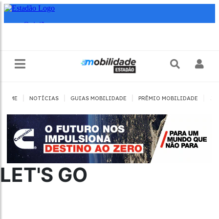
|
|
|
|
HOME
NOTÍCIAS
GUIAS MOBILIDADE
PRÊMIO MOBILIDADE
JO
LET'S GO