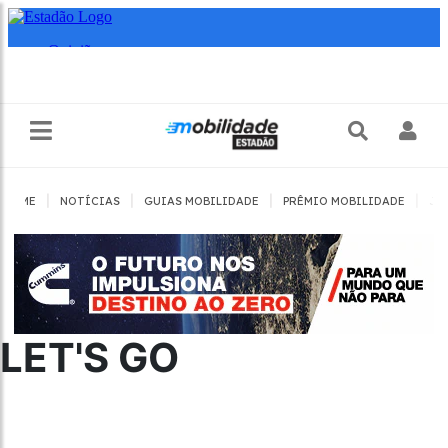
|
|
|
|
HOME
NOTÍCIAS
GUIAS MOBILIDADE
PRÊMIO MOBILIDADE
JO
LET'S GO