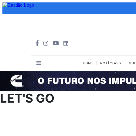
|
|
HOME
NOTÍCIAS
GUI
INOVAÇÃO
MEIOS DE 
Todos
Todos
LET'S GO
A pé
Bicicleta
Cargas
Carro