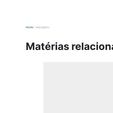
Monociclo
Moto
Ônibus
Home
/
helicóptero
Patinete
Scooter elétr
Matérias relacion