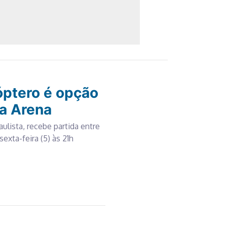
óptero é opção
a Arena
aulista, recebe partida entre
exta-feira (5) às 21h