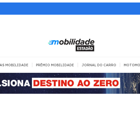
|
|
|
AS MOBILIDADE
PRÊMIO MOBILIDADE
JORNAL DO CARRO
MOTOMO
TRANSPORTE
MOBILIDADE COM
MOBILIDADE 
SEGURANÇA
Todos
Todos
Dia a dia
Trânsito
Empreender
Urbana
Se divertir