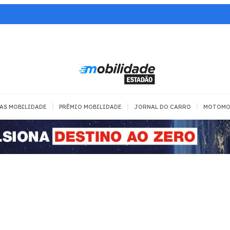
|
|
|
AS MOBILIDADE
PRÊMIO MOBILIDADE
JORNAL DO CARRO
MOTOMO
TRANSPORTE
MOBILIDADE COM
MOBILIDADE 
SEGURANÇA
Todos
Todos
Dia a dia
Trânsito
Empreender
Urbana
Se divertir