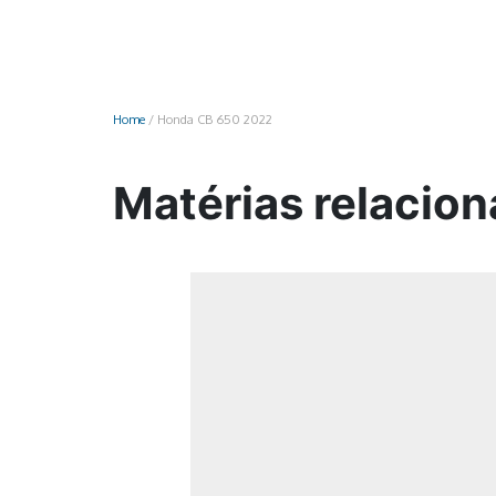
Monociclo
Moto
Ônibus
Home
/
Honda CB 650 2022
Patinete
Scooter elétr
Matérias relacio