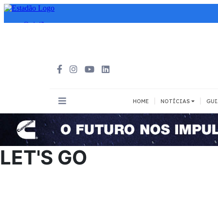
|
|
HOME
NOTÍCIAS
GUI
INOVAÇÃO
MEIOS DE 
Todos
Todos
LET'S GO
A pé
Bicicleta
Cargas
Carro