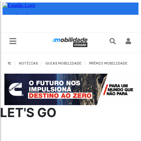
|
|
|
|
HOME
NOTÍCIAS
GUIAS MOBILIDADE
PRÊMIO MOBILIDADE
JO
LET'S GO