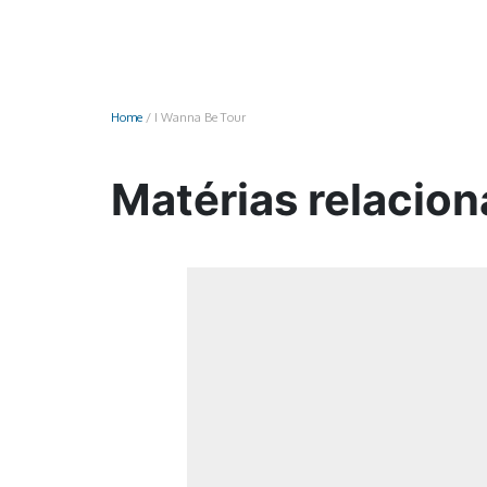
Monociclo
Moto
Ônibus
Home
/
I Wanna Be Tour
Patinete
Scooter elétr
Matérias relacion