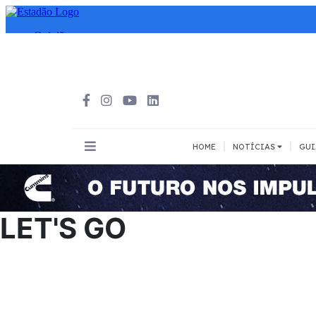
|
|
HOME
NOTÍCIAS
GUI
INOVAÇÃO
MEIOS DE 
Todos
Todos
LET'S GO
A pé
Bicicleta
Cargas
Carro