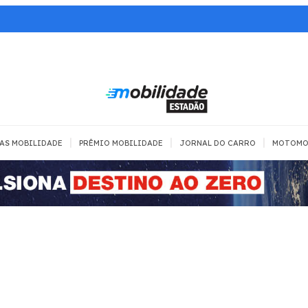
|
|
|
AS MOBILIDADE
PRÊMIO MOBILIDADE
JORNAL DO CARRO
MOTOMO
TRANSPORTE
MOBILIDADE COM
MOBILIDADE 
SEGURANÇA
Todos
Todos
Dia a dia
Trânsito
Empreender
Urbana
Se divertir