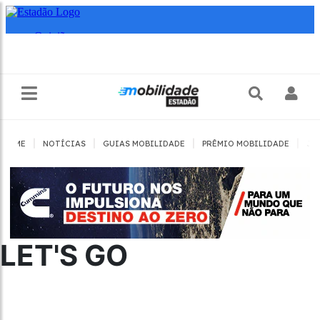
|
|
|
|
HOME
NOTÍCIAS
GUIAS MOBILIDADE
PRÊMIO MOBILIDADE
JO
LET'S GO