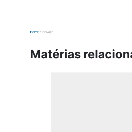
Monociclo
Moto
Ônibus
Home
/
inovaçõ
Patinete
Scooter elétr
Matérias relacion