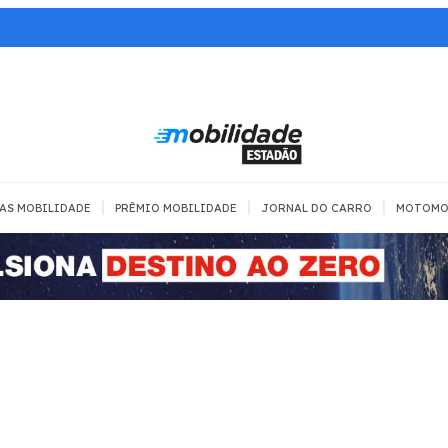
|
|
|
AS MOBILIDADE
PRÊMIO MOBILIDADE
JORNAL DO CARRO
MOTOMO
TRANSPORTE
MOBILIDADE COM
MOBILIDADE 
SEGURANÇA
Todos
Todos
Dia a dia
Trânsito
Empreender
Urbana
Se divertir