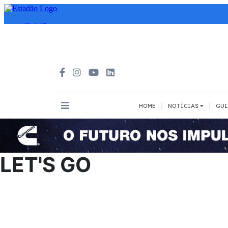
|
|
HOME
NOTÍCIAS
GUI
INOVAÇÃO
MEIOS DE 
Todos
Todos
LET'S GO
A pé
Bicicleta
Cargas
Carro