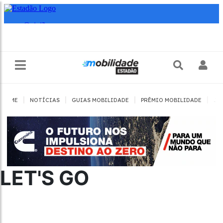
|
|
|
|
HOME
NOTÍCIAS
GUIAS MOBILIDADE
PRÊMIO MOBILIDADE
JO
LET'S GO