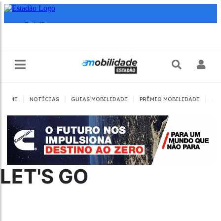
|
|
|
|
HOME
NOTÍCIAS
GUIAS MOBILIDADE
PRÊMIO MOBILIDADE
JO
LET'S GO