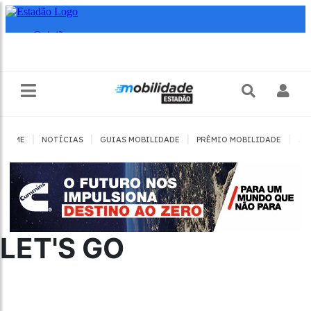
|
|
|
|
HOME
NOTÍCIAS
GUIAS MOBILIDADE
PRÊMIO MOBILIDADE
JO
LET'S GO