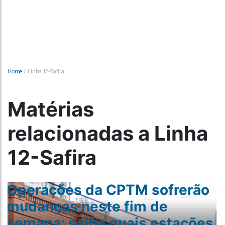
Home
/
Linha 12-Safira
Matérias
relacionadas a Linha
12-Safira
Operações da CPTM sofrerão
mudanças neste fim de
semana; saiba quais estações