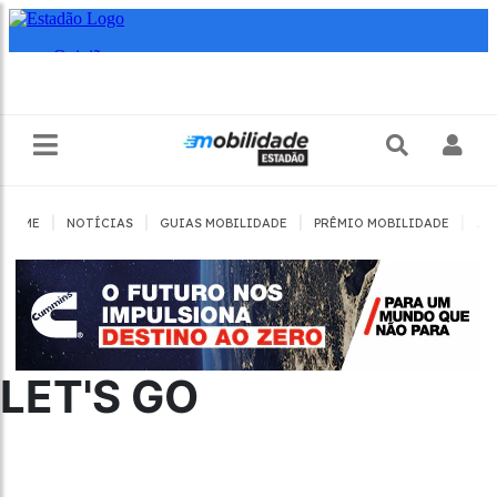
|
|
|
|
HOME
NOTÍCIAS
GUIAS MOBILIDADE
PRÊMIO MOBILIDADE
JO
LET'S GO