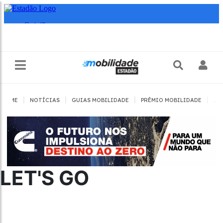
|
|
|
|
HOME
NOTÍCIAS
GUIAS MOBILIDADE
PRÊMIO MOBILIDADE
JO
LET'S GO