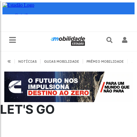
|
|
|
|
HOME
NOTÍCIAS
GUIAS MOBILIDADE
PRÊMIO MOBILIDADE
JO
LET'S GO