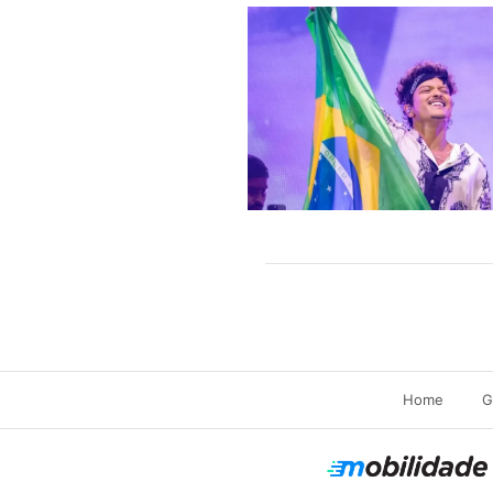
Home
G