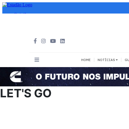
|
|
HOME
NOTÍCIAS
GU
INOVAÇÃO
MEIOS DE 
Todos
Todos
LET'S GO
A pé
Bicicleta
Cargas
Carro