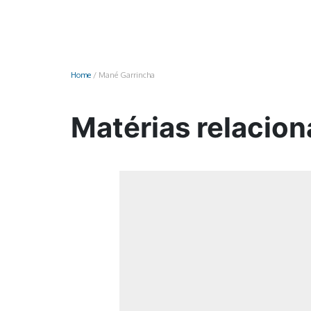
Monociclo
Moto
Ônibus
Home
/
Mané Garrincha
Patinete
Scooter elétr
Matérias relacio