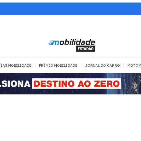
|
|
|
IAS MOBILIDADE
PRÊMIO MOBILIDADE
JORNAL DO CARRO
MOTOM
TRANSPORTE
MOBILIDADE COM
MOBILIDADE 
SEGURANÇA
Todos
Todos
Dia a dia
Trânsito
Empreender
Urbana
Se divertir