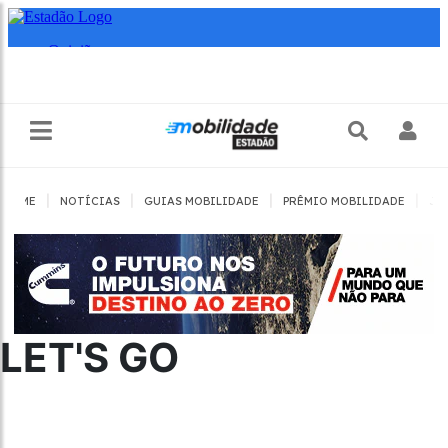
|
|
|
|
HOME
NOTÍCIAS
GUIAS MOBILIDADE
PRÊMIO MOBILIDADE
JO
LET'S GO