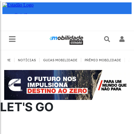
|
|
|
|
HOME
NOTÍCIAS
GUIAS MOBILIDADE
PRÊMIO MOBILIDADE
JO
LET'S GO