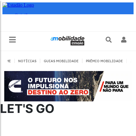
|
|
|
|
HOME
NOTÍCIAS
GUIAS MOBILIDADE
PRÊMIO MOBILIDADE
JO
LET'S GO