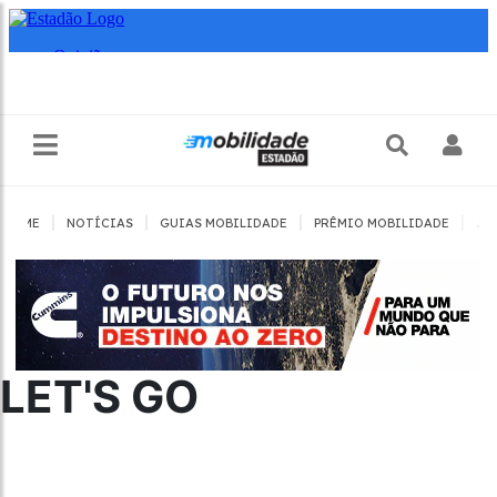
|
|
|
|
HOME
NOTÍCIAS
GUIAS MOBILIDADE
PRÊMIO MOBILIDADE
JO
LET'S GO