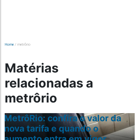
Home
/
metrôrio
Matérias
relacionadas a
metrôrio
MetrôRio: confira o valor da
nova tarifa e quando o
aumento entra em vigor