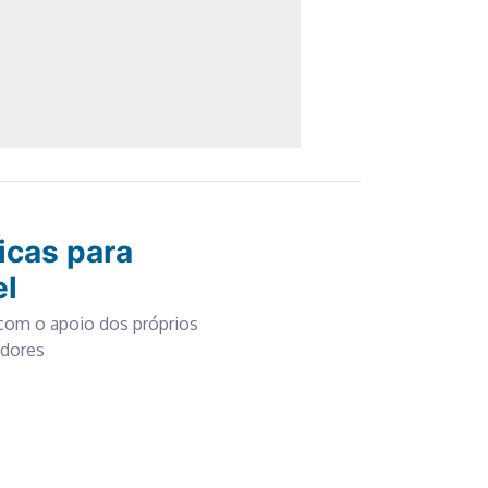
ricas para
el
 com o apoio dos próprios
adores