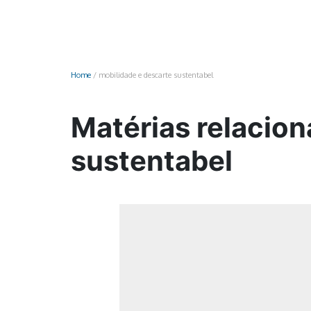
Monociclo
Moto
Ônibus
Home
/
mobilidade e descarte sustentabel
Patinete
Scooter elétr
Matérias relacion
sustentabel