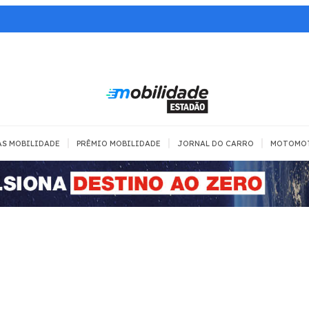
|
|
|
AS MOBILIDADE
PRÊMIO MOBILIDADE
JORNAL DO CARRO
MOTOMO
TRANSPORTE
MOBILIDADE COM
MOBILIDADE 
SEGURANÇA
Todos
Todos
Dia a dia
Trânsito
Empreender
Urbana
Se divertir