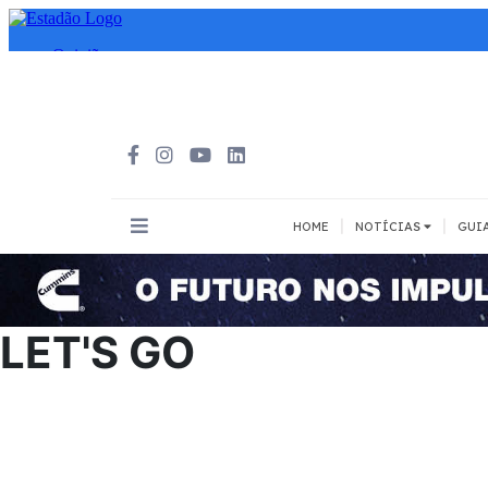
|
|
HOME
NOTÍCIAS
GUI
INOVAÇÃO
MEIOS DE 
Todos
Todos
LET'S GO
A pé
Bicicleta
Cargas
Carro