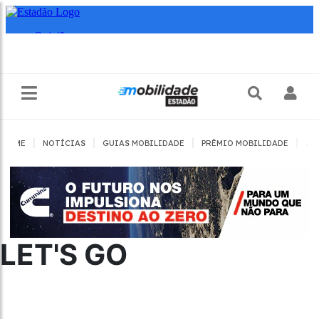
|
|
|
|
HOME
NOTÍCIAS
GUIAS MOBILIDADE
PRÊMIO MOBILIDADE
JO
LET'S GO