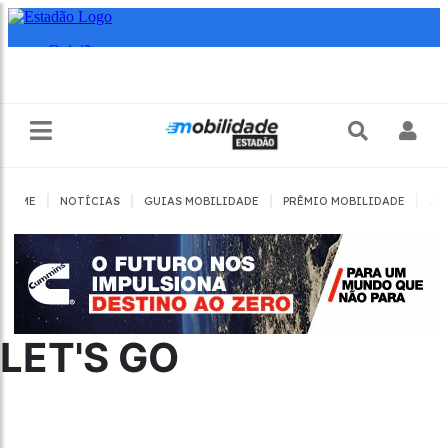
|
|
|
|
HOME
NOTÍCIAS
GUIAS MOBILIDADE
PRÊMIO MOBILIDADE
JO
LET'S GO