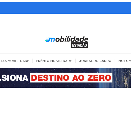
|
|
|
IAS MOBILIDADE
PRÊMIO MOBILIDADE
JORNAL DO CARRO
MOTOM
TRANSPORTE
MOBILIDADE COM
MOBILIDADE 
SEGURANÇA
Todos
Todos
Dia a dia
Trânsito
Empreender
Urbana
Se divertir