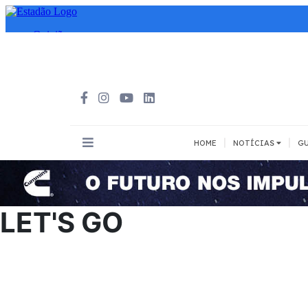
|
|
HOME
NOTÍCIAS
GU
INOVAÇÃO
MEIOS DE 
Todos
Todos
LET'S GO
A pé
Bicicleta
Cargas
Carro