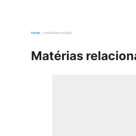
Monociclo
Moto
Ônibus
Home
/
mobilidade estadão
Patinete
Scooter elétr
Matérias relacio