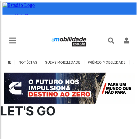
|
|
|
|
HOME
NOTÍCIAS
GUIAS MOBILIDADE
PRÊMIO MOBILIDADE
JO
LET'S GO