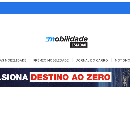
|
|
|
AS MOBILIDADE
PRÊMIO MOBILIDADE
JORNAL DO CARRO
MOTOMO
TRANSPORTE
MOBILIDADE COM
MOBILIDADE 
SEGURANÇA
Todos
Todos
Dia a dia
Trânsito
Empreender
Urbana
Se divertir