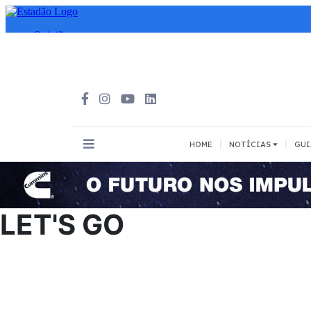
|
|
HOME
NOTÍCIAS
GUI
INOVAÇÃO
MEIOS DE 
Todos
Todos
LET'S GO
A pé
Bicicleta
Cargas
Carro