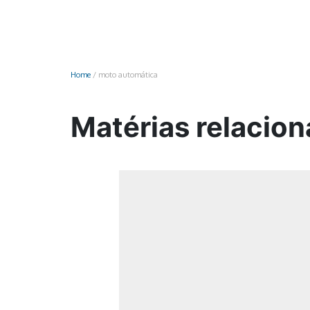
Monociclo
Moto
Ônibus
Home
/
moto automática
Patinete
Scooter elétr
Matérias relacio