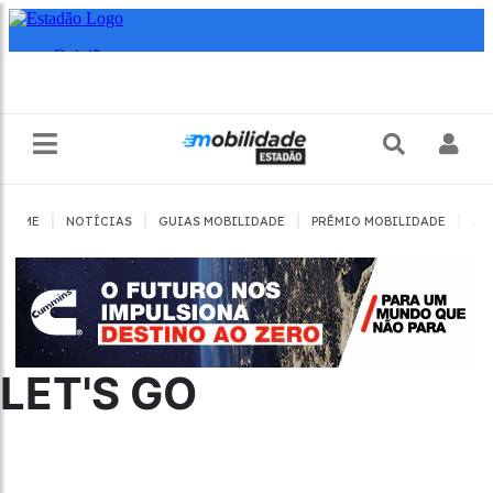
|
|
|
|
HOME
NOTÍCIAS
GUIAS MOBILIDADE
PRÊMIO MOBILIDADE
JO
LET'S GO