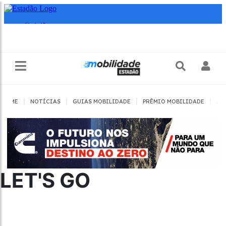
|
|
|
|
HOME
NOTÍCIAS
GUIAS MOBILIDADE
PRÊMIO MOBILIDADE
JO
LET'S GO