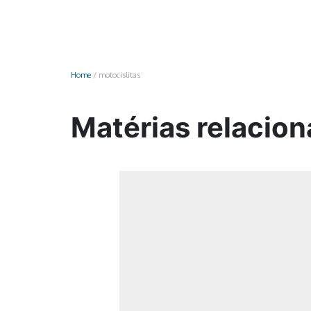
Monociclo
Moto
Ônibus
Home
/
motocislitas
Patinete
Scooter elétr
Matérias relacion