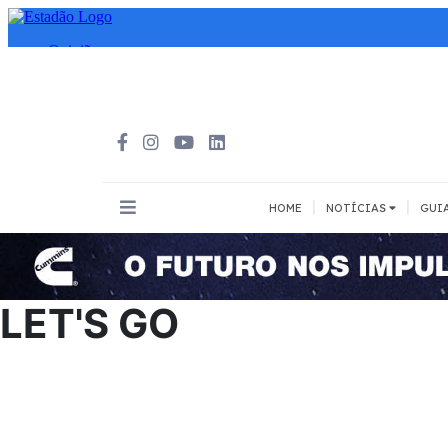
|
|
HOME
NOTÍCIAS
GUI
INOVAÇÃO
MEIOS DE 
Todos
Todos
LET'S GO
A pé
Bicicleta
Cargas
Carro