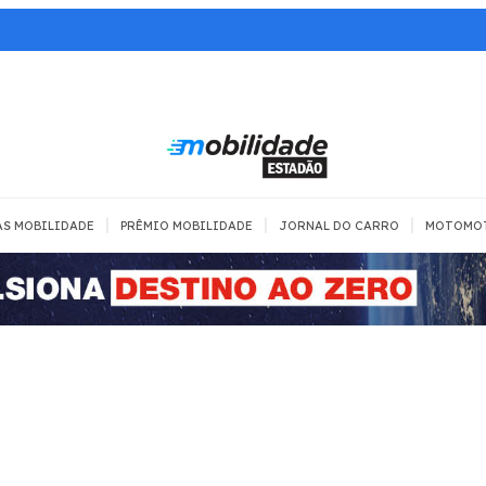
|
|
|
AS MOBILIDADE
PRÊMIO MOBILIDADE
JORNAL DO CARRO
MOTOMO
TRANSPORTE
MOBILIDADE COM
MOBILIDADE 
SEGURANÇA
Todos
Todos
Dia a dia
Trânsito
Empreender
Urbana
Se divertir