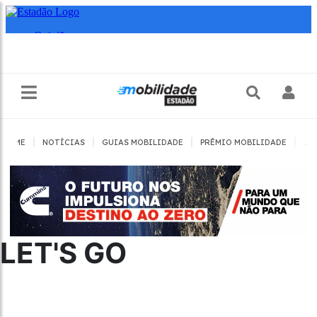
|
|
|
|
HOME
NOTÍCIAS
GUIAS MOBILIDADE
PRÊMIO MOBILIDADE
JO
LET'S GO