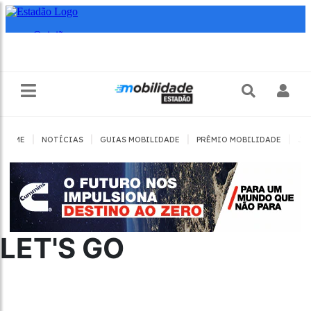
|
|
|
|
HOME
NOTÍCIAS
GUIAS MOBILIDADE
PRÊMIO MOBILIDADE
JO
LET'S GO