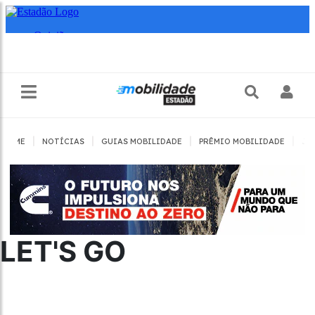
|
|
|
|
HOME
NOTÍCIAS
GUIAS MOBILIDADE
PRÊMIO MOBILIDADE
JO
LET'S GO