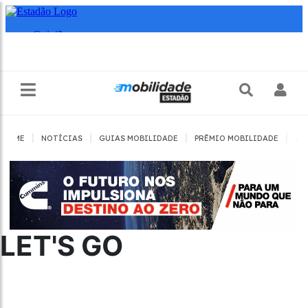
|
|
|
|
HOME
NOTÍCIAS
GUIAS MOBILIDADE
PRÊMIO MOBILIDADE
JO
LET'S GO