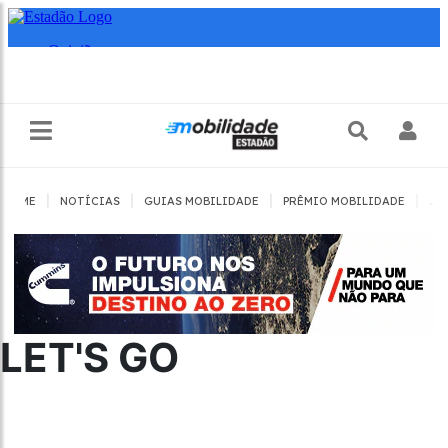
|
|
|
|
HOME
NOTÍCIAS
GUIAS MOBILIDADE
PRÊMIO MOBILIDADE
JO
LET'S GO