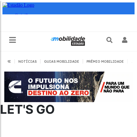
|
|
|
|
HOME
NOTÍCIAS
GUIAS MOBILIDADE
PRÊMIO MOBILIDADE
JO
LET'S GO