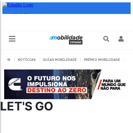
|
|
|
|
HOME
NOTÍCIAS
GUIAS MOBILIDADE
PRÊMIO MOBILIDADE
JO
LET'S GO