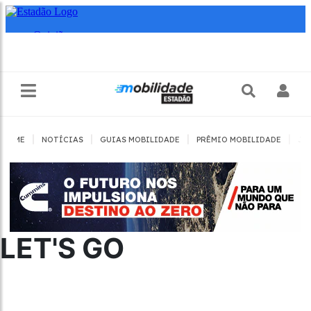
|
|
|
|
HOME
NOTÍCIAS
GUIAS MOBILIDADE
PRÊMIO MOBILIDADE
JO
LET'S GO