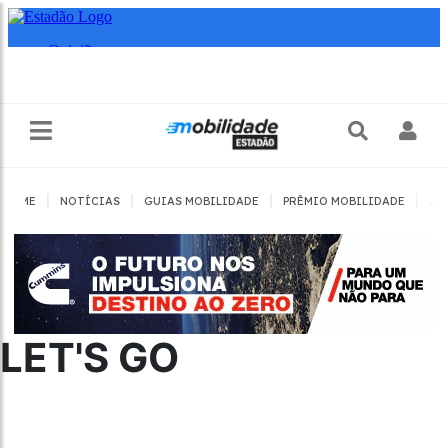
|
|
|
|
HOME
NOTÍCIAS
GUIAS MOBILIDADE
PRÊMIO MOBILIDADE
JO
LET'S GO