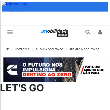
|
|
|
|
HOME
NOTÍCIAS
GUIAS MOBILIDADE
PRÊMIO MOBILIDADE
JO
LET'S GO