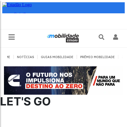
|
|
|
|
HOME
NOTÍCIAS
GUIAS MOBILIDADE
PRÊMIO MOBILIDADE
JO
LET'S GO