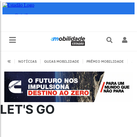
|
|
|
|
HOME
NOTÍCIAS
GUIAS MOBILIDADE
PRÊMIO MOBILIDADE
JO
LET'S GO