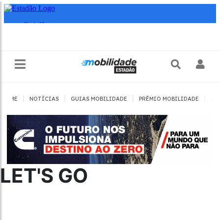
|
|
|
|
HOME
NOTÍCIAS
GUIAS MOBILIDADE
PRÊMIO MOBILIDADE
JO
LET'S GO