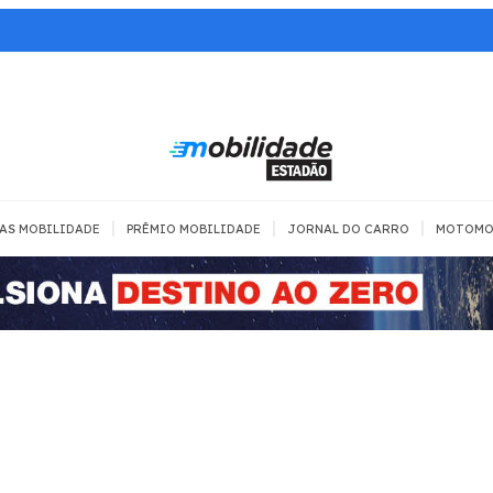
|
|
|
AS MOBILIDADE
PRÊMIO MOBILIDADE
JORNAL DO CARRO
MOTOMO
TRANSPORTE
MOBILIDADE COM
MOBILIDADE 
SEGURANÇA
Todos
Todos
Dia a dia
Trânsito
Empreender
Urbana
Se divertir