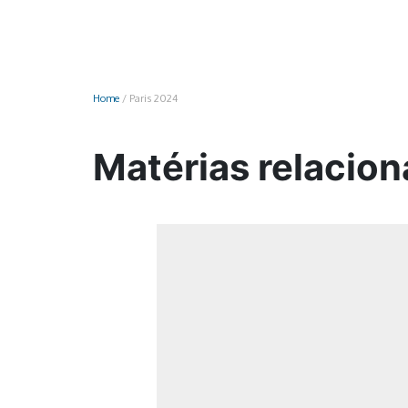
Monociclo
Moto
Ônibus
Home
/
Paris 2024
Patinete
Scooter elétr
Matérias relacion