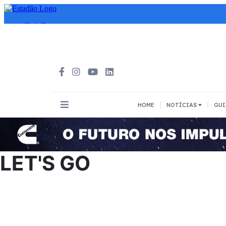
|
|
HOME
NOTÍCIAS
GUI
INOVAÇÃO
MEIOS DE 
Todos
Todos
LET'S GO
A pé
Bicicleta
Cargas
Carro