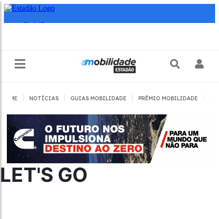
|
|
|
|
HOME
NOTÍCIAS
GUIAS MOBILIDADE
PRÊMIO MOBILIDADE
JO
LET'S GO