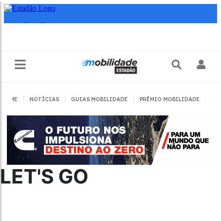
|
|
|
|
HOME
NOTÍCIAS
GUIAS MOBILIDADE
PRÊMIO MOBILIDADE
JO
LET'S GO